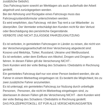
zusätzliche Gebühr).
Das Fahrzeug kann sowohl an Werktagen als auch außerhalb der Arbeit
abgeholt und zurückgegeben werden.
Bei der Abholung und Rückgabe eines Fahrzeugs muss das
Fahrzeugzustandsformular unterschrieben werden.
Es wird empfohlen, das Fahrzeug mit den Top rent a car Mitarbeiter zu
überprüfen. Der Vermieter entschädigt den Kunden nicht für den Verlust
oder Beschädigung des persönliche Gegenstände.
VERBOTE UND NICHT ZULÄSSIGE FAHRZEUGNUTZUNG
Es ist verboten, in gemieteten Fahrzeugen in Länder zu reisen, die nicht von
der Versicherungsgesellschaft mit ihrer Versicherung abgedeckt sind:
Kosovo und Metohija, Türkei, Russland, Ukraine und Weißrussland.
Es ist verboten, unter dem Einfluss von Alkohol, Drogen und Drogen zu
fahren. In diesen Fällen gilt die Versicherung NICHT -
Dem Kunden wird der volle Betrag des Schadens / Diebstahls in Rechnung
gestellt.
Ein gemietetes Fahrzeug darf nur von einer Person bedient werden, die als
Fahrer in einem Mietvertrag eingetragen ist. Es besteht die Möglichkeit, bis zu
zwei zusätzliche Fahrer anzumelden.
Es ist untersagt, ein gemietetes Fahrzeug zur Nutzung durch unbefugte
Personen, Personen, die nicht im Mietvertrag eingetragen sind, zu
überlassen.In diesen Fällen gilt die Versicherung NICHT - dem Kunden wird
der volle Betrag des Schadens / Diebstahls in Rechnung gestellt.
DAS POLIZEIPROTOKOLL IST FÜR ALLE VERSICHERUNGSARTEN