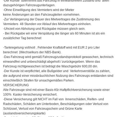
-Der Kunde übernimmt das Fahrzeug in einwandfreiem Zustand und allen
dazugehörigen Fahrzeugunterlagen.
-Ohne Einwilligung des Vermieters wird der Mieter
keine Änderungen an den Fahrzeugteilen vornehmen.
-Zur Verlängerung der Dauer des Mietvertrages die Zustimmung des
Vermieters 48 Stunden vor Ablauf des Mietvertrages einholen.
-Uhrzeit von Abholung und Rückgabe müssen gleich sein.
- Bei Rückgabe wir eine Verspätung die länger als 60 Minuten ist als ein
zusätzlicher Tag berechnet
-Tankregelung voll/voll . Fehlender Kraftstoff wird mit EUR 2 pro Liter
berechnet (Wechselkurs der NBS-Bank).
-Das Fahrzeug wird gemäß Fahrzeugzustandsprotokoll gewaschen, technisch
einwandfrei und unbeschädigt abgeholt / zurückgegeben. Wenn das
Fahrzeug nichtgewaschen ist beträgt die Waschgebühr 600,00 din.
-Der Kunde ist verpflichtet, alle Bußgelder und Verkehrsverstöße zu zahlen,
die aufgrund einer missbräuchlichen Nutzung des Fahrzeugs entstanden sind
einschließlich Strafen für unsachgemäßes Parken.
VERSICHERUNG
Alle Fahrzeuge sind mit einer Basis-Kfz-Haftpflichtversicherung sowie einer
100% Kasko-Versicherung versichert.
-Diese Versicherung gilt NICHT im Fall von Innenschäden, Reifen- und
Radschäden, Schäden am Unterboden, Beschädigungen oder Verlust von
Schlüssel, Verlust von Fahrzeugschein und Grüne Karte
(auslandsversicherungskarte)