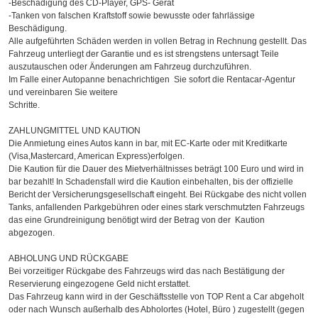
-Beschädigung des CD-Player, GPS- Gerät
-Tanken von falschen Kraftstoff sowie bewusste oder fahrlässige
Beschädigung.
Alle aufgeführten Schäden werden in vollen Betrag in Rechnung gestellt. Das
Fahrzeug unterliegt der Garantie und es ist strengstens untersagt Teile
auszutauschen oder Änderungen am Fahrzeug durchzuführen.
Im Falle einer Autopanne benachrichtigen Sie sofort die Rentacar-Agentur
und vereinbaren Sie weitere
Schritte.
ZAHLUNGMITTEL UND KAUTION
Die Anmietung eines Autos kann in bar, mit EC-Karte oder mit Kreditkarte
(Visa,Mastercard, American Express)erfolgen.
Die Kaution für die Dauer des Mietverhältnisses beträgt 100 Euro und wird in
bar bezahlt! In Schadensfall wird die Kaution einbehalten, bis der offizielle
Bericht der Versicherungsgesellschaft eingeht. Bei Rückgabe des nicht vollen
Tanks, anfallenden Parkgebühren oder eines stark verschmutzten Fahrzeugs
das eine Grundreinigung benötigt wird der Betrag von der Kaution
abgezogen.
ABHOLUNG UND RÜCKGABE
Bei vorzeitiger Rückgabe des Fahrzeugs wird das nach Bestätigung der
Reservierung eingezogene Geld nicht erstattet.
Das Fahrzeug kann wird in der Geschäftsstelle von TOP Rent a Car abgeholt
oder nach Wunsch außerhalb des Abholortes (Hotel, Büro ) zugestellt (gegen